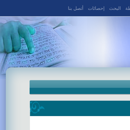
طة
البحث
إحصائات
أتصل بنا