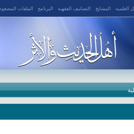
 العلمية
المشايخ
التصانيف الفقهية
البرنامج
الملفات المضغو
ية