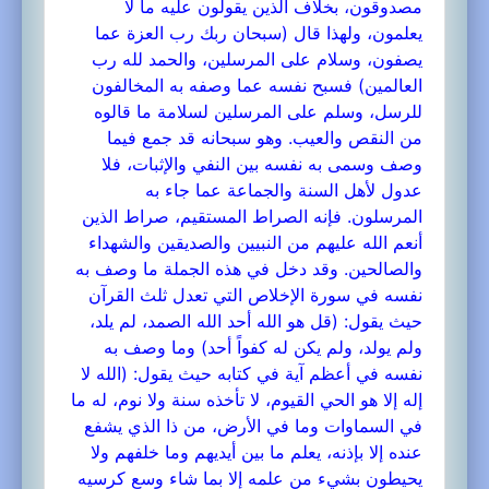
مصدوقون، بخلاف الذين يقولون عليه ما لا
يعلمون، ولهذا قال (سبحان ربك رب العزة عما
يصفون، وسلام على المرسلين، والحمد لله رب
العالمين) فسبح نفسه عما وصفه به المخالفون
للرسل، وسلم على المرسلين لسلامة ما قالوه
من النقص والعيب. وهو سبحانه قد جمع فيما
وصف وسمى به نفسه بين النفي والإثبات، فلا
عدول لأهل السنة والجماعة عما جاء به
المرسلون. فإنه الصراط المستقيم، صراط الذين
أنعم الله عليهم من النبيين والصديقين والشهداء
والصالحين. وقد دخل في هذه الجملة ما وصف به
نفسه في سورة الإخلاص التي تعدل ثلث القرآن
حيث يقول: (قل هو الله أحد الله الصمد، لم يلد،
ولم يولد، ولم يكن له كفواً أحد) وما وصف به
نفسه في أعظم آية في كتابه حيث يقول: (الله لا
إله إلا هو الحي القيوم، لا تأخذه سنة ولا نوم، له ما
في السماوات وما في الأرض، من ذا الذي يشفع
عنده إلا بإذنه، يعلم ما بين أيديهم وما خلفهم ولا
يحيطون بشيء من علمه إلا بما شاء وسع كرسيه