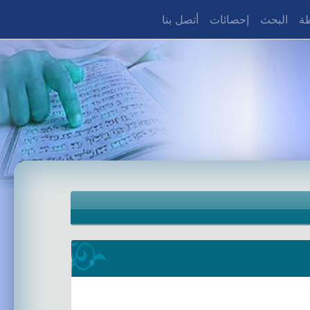
طة
البحث
إحصائات
أتصل بنا