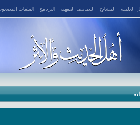
 العلمية
المشايخ
التصانيف الفقهية
البرنامج
الملفات المضغو
ية