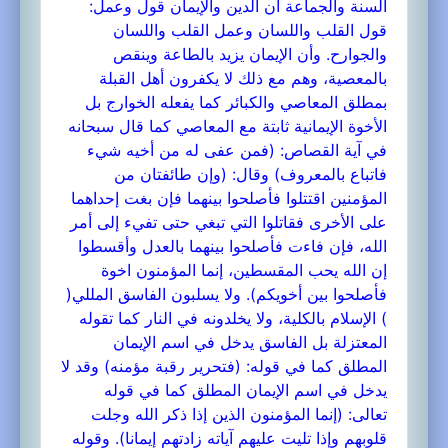
السنة والجماعة أن الدين والإيمان قول وعمل:
قول القلب واللسان وعمل القلب واللسان
والجوارح. وأن الإيمان يزيد بالطاعة وينقص
بالمعصية، وهم مع ذلك لا يكفرون أهل القبلة
بمطلق المعاصي والكبائر كما يفعله الخوارج بل
الأخوة الإيمانية ثابتة مع المعاصي كما قال سبحانه
في آية القصاص: (فمن عفى له من أخيه شيء
فاتباع بالمعروف) وقال: (وإن طائفتان من
المؤمنين اقتتلوا فأصلحوا بينهما فإن بغت إحداهما
على الأخرى فقاتلوا التي تبغي حتى تفيء إلى أمر
الله، فإن فاءت فأصلحوا بينهما بالعدل وأقسطوا
إن الله يحب المقسطين، إنما المؤمنون اخوة
فأصلحوا بين أخويكم). ولا يسلبون الفاسق المللي(
) الإسلام بالكلية، ولا يخلدونه في النار كما تقوله
المعتزلة بل الفاسق يدخل في اسم الإيمان
المطلق كما في قوله: (فتحرير رقبة مؤمنه) وقد لا
يدخل في اسم الإيمان المطلق كما في قوله
تعالى: (إنما المؤمنون الذين إذا ذكر الله وجلت
قلوبهم وإذا تليت عليهم آياته زادتهم إيمانا). وقوله