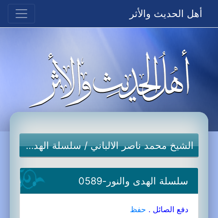
أهل الحديث والأثر
الشيخ محمد ناصر الالباني
/
سلسلة الهدى والنور-جديد
سلسلة الهدى والنور-0589
دفع الصائل .
حفظ