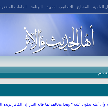
 العلمية
المشايخ
التصانيف الفقهية
البرنامج
الملفات المضغو
سلم
ن أهله يبكون عليه " وهذا مخالف لما قاله النبي إن الكافر يزيده الله