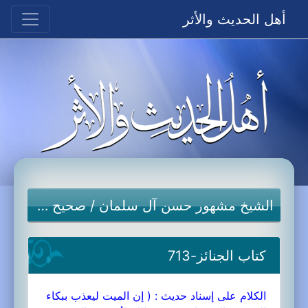
أهل الحديث والأثر
الشيخ مشهور حسن آل سلمان
/
صحيح مسلم
كتاب الجنائز-713
الكلام على إسناد حديث : ( إن الميت ليعذب ببكاء