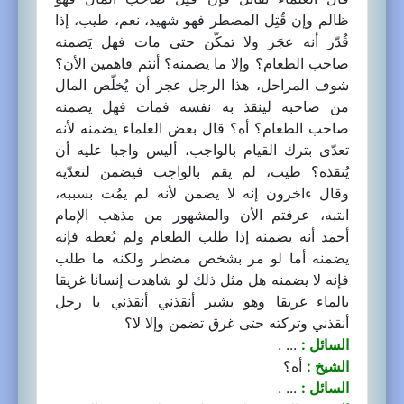
ظالم وإن قُتِل المضطر فهو شهيد، نعم، طيب، إذا
قُدّر أنه عجَز ولا تمكّن حتى مات فهل يَضمنه
صاحب الطعام؟ وإلا ما يضمنه؟ أنتم فاهمين الأن؟
شوف المراحل، هذا الرجل عجز أن يُخلّص المال
من صاحبه لينقذ به نفسه فمات فهل يضمنه
صاحب الطعام؟ أه؟ قال بعض العلماء يضمنه لأنه
تعدّى بترك القيام بالواجب، أليس واجبا عليه أن
يُنقذه؟ طيب، لم يقم بالواجب فيضمن لتعدّيه
وقال ءاخرون إنه لا يضمن لأنه لم يمُت بسببه،
انتبه، عرفتم الأن والمشهور من مذهب الإمام
أحمد أنه يضمنه إذا طلب الطعام ولم يُعطه فإنه
يضمنه أما لو مر بشخص مضطر ولكنه ما طلب
فإنه لا يضمنه هل مثل ذلك لو شاهدت إنسانا غريقا
بالماء غريقا وهو يشير أنقذني أنقذني يا رجل
أنقذني وتركته حتى غرق تضمن وإلا لا؟
السائل :
... .
الشيخ :
أه؟
السائل :
... .