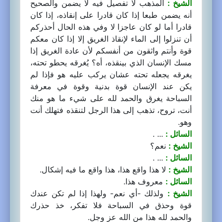
الشيخ :
المذهب لا تفصيل فيه لا يضمن والصحيح
أنه يضمن طبعا إذا كان قادرا على إنقاذه، إذا كان
قادرا أما لو كان عاجزا لا وفي هذه الحال أحذركم
أن تنزلوا إلى الماء لإنقاذ الغريق إلا إذا كان معكم
قوة وأنتم واثقون من أنفسكم لأن عادة الغريق إذا
مسك الإنسان الذي بينقذه، أه؟ يُغرقه يحطو تحته،
يغرقه يجعله تحته عشان يركب عليه هو فإذا لم
يكن عند الإنسان قوة بدنية وقوة في معرفة
السباحة يغرق والحمد لله على شيء ما هو منك
أنت، تروح، تذهب إلى هذا الرجل لتنقذه فتهلك أنت
وهو.
السائل :
... .
الشيخ :
نعم؟
السائل :
... .
الشيخ :
لا هذا واقع هذا، هذا واقع ما فيه إشكال.
السائل :
معروف هذا.
الشيخ :
ولذلك -أي نعم- ولهذا إذا لم تكن عندك
قوة وحذق في السباحة فلا تفكر، خذ حذرك
والحمد لله هذا من الله عز وجل.