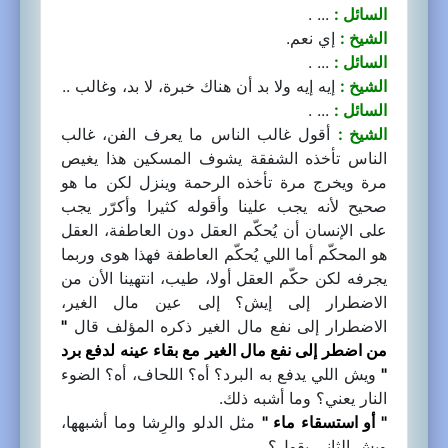
السائل :
... .
الشيخ :
إي نعم.
السائل :
... .
الشيخ :
إيه إيه ولا بد أن هناك خبرة، لا بد، وغالب ..
السائل :
... .
الشيخ :
أقول غالب الناس ما يعرف الفن، غالب
الناس تأخذه الشفقة يشوف المسكين هذا يغيص
مرة ويخرج مرة تأخذه الرحمة وينزل لكن ما هو
صحيح لأنه يجب علينا وأقوله كثيرا وأكرّر يجب
على الإنسان أن يُحكّم العقل دون العاطفة، العقل
هو المحكّم أما اللي يُحكّم العاطفة فهذا هوى وربما
يجرفه لكن حكّم العقل أولا، طيب، انتهينا الأن من
الاضطرار إلى إيش؟ إلى عين مال الغير،
الاضطرار إلى نفع مال الغير ذكره المؤلف قال
"
من اضطر إلى نفع مال الغير مع بقاء عينه لدفع برد
"
ويش اللي يدفع به البرد؟ أه؟ اللحاف، أه؟ الضوء
النار يعني؟ وما أشبه ذلك.
" أو استسقاء ماء "
مثل الدلو والرِشا وما أشبهها،
ويش الثاني يقول؟