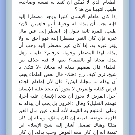
الطعام الذي لا يُمكن أن يُنقذ به نفسه وصاحبه،
طيب، انتهينا من هذا؟
إذا كان طعام الإنسان كثيرا ووجد مضطرا إليه
فإنه يجب أن يبذله له وجوبا، أنتم فاهمين الأن؟
طيب، للمرة ثانية نقول إذا اضطُر إلى عين مال
غيره فإن كان الغير مضطرا إليه فهو أحق به ولا
يؤثر غيره به، إذا كان غير مضطر إليه وجب أن
يبذله لهذا المضطر وجوبا، عرفتم؟ طيب، وهل
يبذله مجانا أو بالقيمة؟ نعم، لا فيه خلاف بين
العلماء قال بعضهم يبذله له مجانا، -لا تتكئ يا
شيخ، ترى كيف راح ذهنك- قال بعض العلماء يجب
أن يبذله له مجانا، ليش؟ قال لأن إطعام الجائع
فرض كفاية والفرض لا يجوز أن يتخذ عليه الإنسان
أجرا، الفرض لا يجوز أن يتخذ الإنسان عليه أجرا،
فهمتم التعليل؟ وقال ءاخرون بل يجب أن يبذله له
وعلى المنتفِع به القيمة لأنه أتلف عين مال الغير
فلزمه عِوضه، قيمته إن كان متقوّما ومثله إن كان
مثليّا وهناك تفصيل أشار إليه شيخ الإسلام ابن
تيمية أنه إن كان معه العوض وجب بذله، إن كان