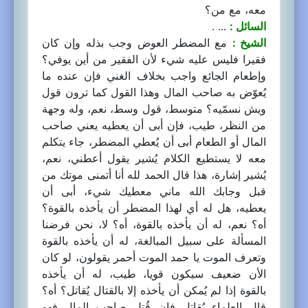
معه، مع من؟
السائل :
... .
الشيخ :
مع المضطر العوض وجب بذله وإن كان
فقيرا فليس عليه شيء لأن الفقير من أين يوفي؟
وإطعام الجائع واجب بخلاف الغني فإن عنده ما
يُعوّض به صاحب المال وهذا القول كما ترون قول
ويش نسمّيه؟ متوسط، قول وسط، نعم، وله وجهة
من النظر، طيب، فإن أبى أن يعطيه يعني صاحب
المال أو الطعام أبى أن يُعطي المضطر، جاء يتكلم
معه لا يستطيع الكلام يُشير يقول أعطني، نعم،
يُشير إشارة، هذا قال الحمد لله أنا أتمنى موتك من
قبل وجابك الله ماني معطيك شيء، أبى أن
يعطيه، هل له أي لهذا المضطر أن يأخذه بالقوة؟
أه؟ نعم، له أن يأخذه بالقوة، أه؟ لا، نحن فرضنا
المسألة على سبيل المبالغة، له أن يأخذه بالقوة
وتعرف الموت يا حمد الموت أحمر يقولون، لو كان
الأن ضعيف سيكون قويا، طيب، له أن يأخذه
بالقوة إذا لم يُمكن أن يأخذه إلا بالقتال يُقاتل؟ أه؟
قال العلماء يُقاتل فإن قُتِل صاحب المال فهو