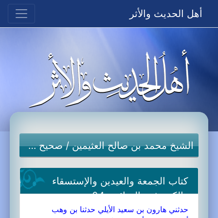
أهل الحديث والأثر
الشيخ محمد بن صالح العثيمين
/
صحيح مسلم
كتاب الجمعة والعيدين والإستسقاء
والكسوف والجنائز-04a
حدثني هارون بن سعيد الأيلي حدثنا بن وهب