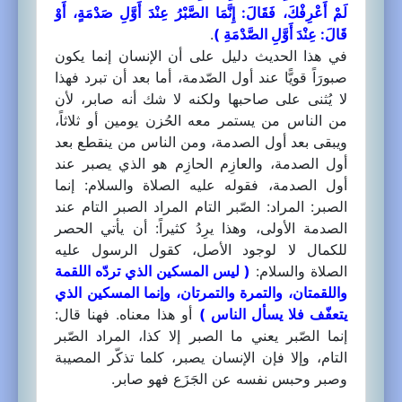
لَمْ أَعْرِفْكَ، فَقَالَ: إِنَّمَا الصَّبْرُ عِنْدَ أَوَّلِ صَدْمَةٍ، أَوْ
قَالَ: عِنْدَ أَوَّلِ الصَّدْمَةِ )
.
في هذا الحديث دليل على أن الإنسان إنما يكون
صبورَاً قويًّا عند أول الصّدمة، أما بعد أن تبرد فهذا
لا يُثنى على صاحبها ولكنه لا شك أنه صابر، لأن
من الناس من يستمر معه الحُزن يومين أو ثلاثاً،
ويبقى بعد أول الصدمة، ومن الناس من ينقطع بعد
أول الصدمة، والعازِم الحازِم هو الذي يصبر عند
أول الصدمة، فقوله عليه الصلاة والسلام: إنما
الصبر: المراد: الصّبر التام المراد الصبر التام عند
الصدمة الأولى، وهذا يرِدُ كثيراً: أن يأتي الحصر
للكمال لا لوجود الأصل، كقول الرسول عليه
الصلاة والسلام:
( ليس المسكين الذي تردّه اللقمة
واللقمتان، والتمرة والتمرتان، وإنما المسكين الذي
يتعفّف فلا يسأل الناس )
أو هذا معناه. فهنا قال:
إنما الصّبر يعني ما الصبر إلا كذا، المراد الصّبر
التام، وإلا فإن الإنسان يصبر، كلما تذكّر المصيبة
وصبر وحبس نفسه عن الجَزَع فهو صابر.