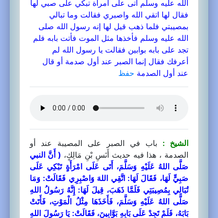
الله عليه وسلم أتى على امرأة تبكي على صبي لها
فقال لها اتقي الله واصبري فقالت وما تبالي
بمصيبتي فلما ذهب قيل لها إنه رسول الله صلى
الله عليه وسلم فأخذها مثل الموت فأتت بابه فلم
تجد على بابه بوابين فقالت يا رسول الله لم
أعرفك فقال إنما الصبر عند أول صدمة أو قال
عند أول الصدمة
حفظ
الشيخ :
باب في الصبر على المصيبة عند أو
الصدمة ، هذا فيه حديث أَنَسِ بْنِ مَالِكٍ،
( أَنَّ النبي
صَلَّى اللهُ عَلَيْهِ وَسَلَّمَ، أَتَى عَلَى امْرَأَةٍ تَبْكِي عَلَى
صَبِيٍّ لَهَا، فَقَالَ لَهَا: اتَّقِي اللهَ وَاصْبِرِي فَقَالَتْ: وَمَا
تُبَالِي بِمُصِيبَتِي فَلَمَّا ذَهَبَ، قِيلَ لَهَا: إِنَّهُ رَسُولُ اللهِ
صَلَّى اللهُ عَلَيْهِ وَسَلَّمَ، فَأَخَذَهَا مِثْلُ الْمَوْتِ، فَأَتَتْ
بَابَهُ، فَلَمْ تَجِدْ عَلَى بَابِهِ بَوَّابِينَ، فَقَالَتْ: يَا رَسُولَ اللهِ