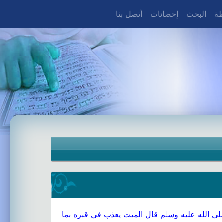
طة
البحث
إحصائات
أتصل بنا
ى الله عليه وسلم قال الميت يعذب في قبره بما