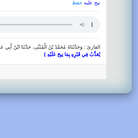
نيح عليه
حفظ
القارئ : وَحَدَّثَنَاهُ مُحَمَّدُ بْنُ الْمُثَنَّى، حَدَّثَنَا ابْنُ أَبِ
يُعَذَّبُ فِي قَبْرِهِ بِمَا نِيحَ عَلَيْهِ )