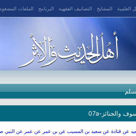
 العلمية
المشايخ
التصانيف الفقهية
البرنامج
الملفات المضغو
سلم
ف والجنائز-07a
عيد عن قتادة عن سعيد بن المسيب عن بن عمر عن عمر عن النبي صل