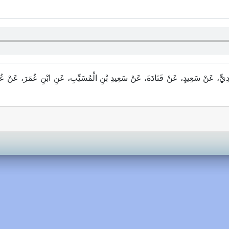
ي عَدِيٍّ، عَنْ سَعِيدٍ، عَنْ قَتَادَةَ، عَنْ سَعِيدِ بْنِ الْمُسَيِّبِ، عَنِ ابْنِ عُمَرَ، عَنْ عُ