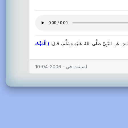
مَرَ، عَنِ النَّبِيِّ صَلَّى اللهُ عَلَيْهِ وَسَلَّمَ، قَالَ:
( الْمَيِّتُ
اضيفت في - 2006-04-10