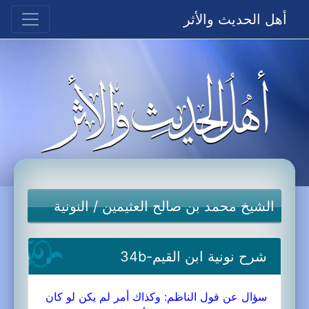
أهل الحديث والأثر
الشيخ محمد بن صالح العثيمين
/
النونية
شرح نونية ابن القيم-34b
سؤال عن قول الناظم: وكذاك أمر لم يكن لو كان