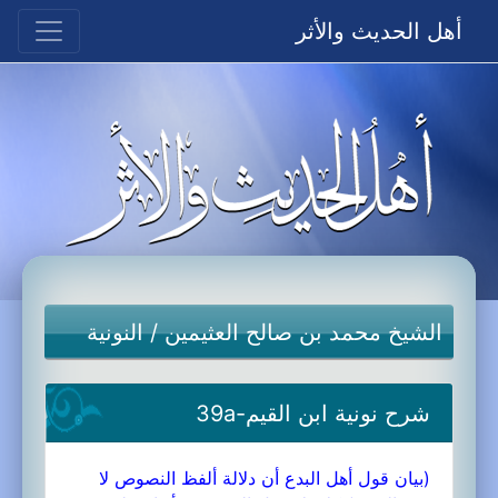
أهل الحديث والأثر
الشيخ محمد بن صالح العثيمين
/
النونية
شرح نونية ابن القيم-39a
(بيان قول أهل البدع أن دلالة ألفظ النصوص لا