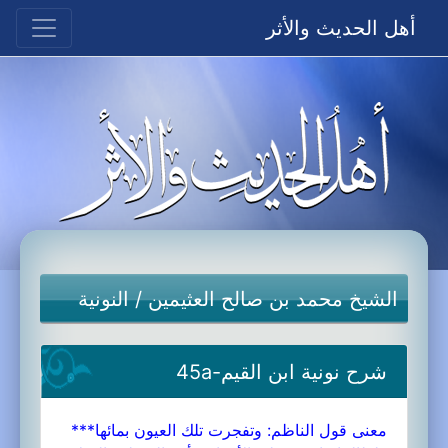
أهل الحديث والأثر
الشيخ محمد بن صالح العثيمين
/
النونية
شرح نونية ابن القيم-45a
معنى قول الناظم: وتفجرت تلك العيون بمائها***