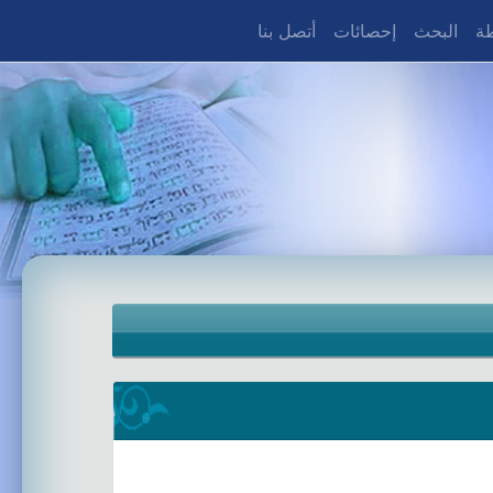
طة
البحث
إحصائات
أتصل بنا