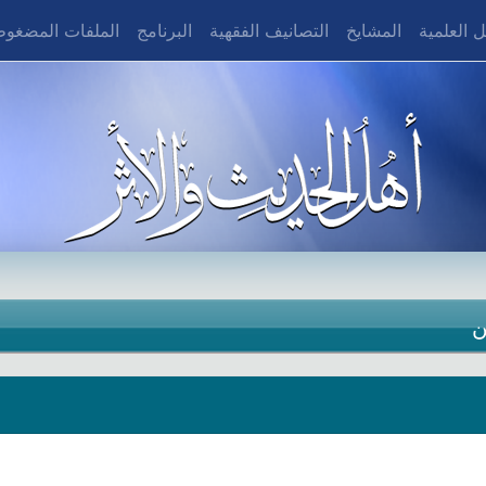
 العلمية
المشايخ
التصانيف الفقهية
البرنامج
الملفات المضغو
ن