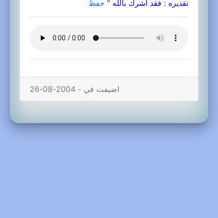
تقديره : فقد أشرك بالله "
حفظ
اضيفت في - 2004-08-26