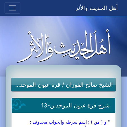
أهل الحديث والأثر
الشيخ صالح الفوزان
/
قرة عيون الموحدين
شرح قرة عيون الموحدين-13
" و ( من ) : اسم شرط، والجواب محذوف ؛