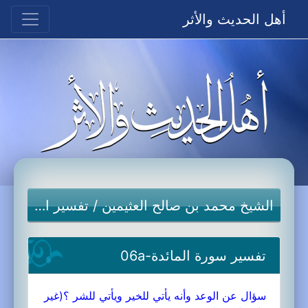
أهل الحديث والأثر
الشيخ محمد بن صالح العثيمين
/
تفسير القرآن الكريم
تفسير سورة المائدة-06a
سؤال عن الوعد وأنه يأتي للخير ويأتي للشر ؟(غير