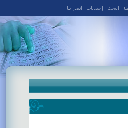
طة
البحث
إحصائات
أتصل بنا