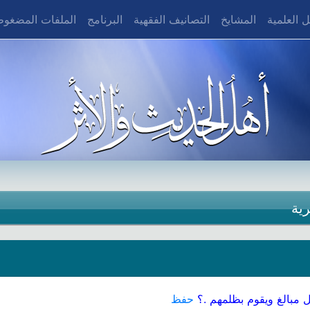
 العلمية
المشايخ
التصانيف الفقهية
البرنامج
الملفات المضغو
رية
 مبالغ ويقوم بظلمهم .؟
حفظ