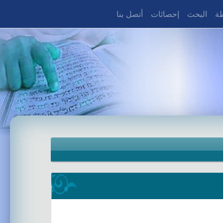
طة
البحث
إحصائات
أتصل بنا