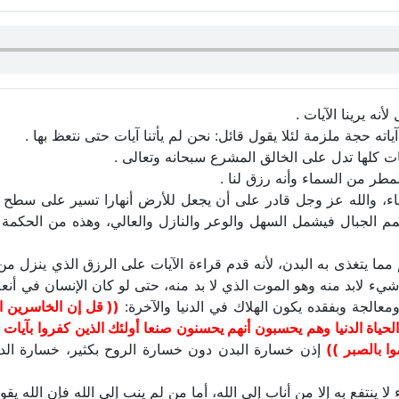
أنه يرينا الآيات .
آياته حجة ملزمة لئلا يقول قائل: نحن لم يأتنا آيات حتى نتعظ بها .
ات كلها تدل على الخالق المشرع سبحانه وتعالى .
لمطر من السماء وأنه رزق لنا .
ء، والله عز وجل قادر على أن يجعل للأرض أنهارا تسير على سطح 
مم الجبال فيشمل السهل والوعر والنازل والعالي، وهذه من الحكم
م مما يتغذى به البدن، لأنه قدم قراءة الآيات على الرزق الذي ينزل م
لا شيء لابد منه وهو الموت الذي لا بد منه، حتى لو كان الإنسان في أن
معالجة وبفقده يكون الهلاك في الدنيا والآخرة:
(( قل إن الخاسرين ال
حياة الدنيا وهم يحسبون أنهم يحسنون صنعا أولئك الذين كفروا بآيات ر
ا بالصبر ))
إذن خسارة البدن دون خسارة الروح بكثير، خسارة الدنيا
 لا ينتفع به إلا من أناب إلى الله، أما من لم ينب إلى الله فإن الله يق