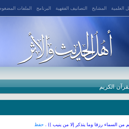
 العلمية
المشايخ
التصانيف الفقهية
البرنامج
الملفات المضغو
قرآن الكريم
م من السماء رزقا وما يتذكر إلا من ينيب )) .
حفظ