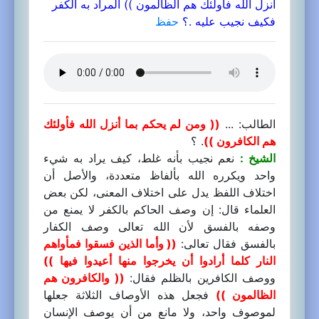
أنزل الله فأولئك هم الظالمون )) المراد به الكفر
فكيف نجيب عليه .؟
حفظ
الطالب: ...
(( ومن لم يحكم بما أنزل الله فأولئك
هم الكافرون ))
. ؟
الشيخ :
نعم نجيب بأنه غلط، كيف يراد به شيء
واحد ويكرره الله بألفاظ متعددة، والأصل أن
اختلاف اللفظ يدل على اختلاف المعنى، لكن بعض
العلماء قال: إن وصف الحاكم بالكفر لا يمنع من
وصفه بالفسق لأن الله تعالى وصف الكفار
بالفسق فقال تعالى:
(( وأما الذين فسقوا فمأواهم
النار كلما أرادوا أن يخرجوا منها أعيدوا فيها ))
ووصف الكافرين بالظلم فقال:
(( والكافرون هم
الظالمون ))
فجعل هذه الأوصاف الثلاثة جعلها
لموصوف واحد، ولا مانع من أن يوصف الإنسان