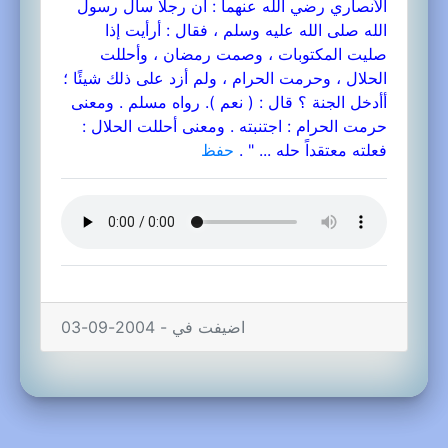
الأنصاري رضي الله عنهما : أن رجلا سأل رسول
الله صلى الله عليه وسلم ، فقال : أرأيت إذا
صليت المكتوبات ، وصمت رمضان ، وأحللت
الحلال ، وحرمت الحرام ، ولم أزد على ذلك شيئًا ؛
أأدخل الجنة ؟ قال : ( نعم ). رواه مسلم . ومعنى
حرمت الحرام : اجتنبته . ومعنى أحللت الحلال :
فعلته معتقداً حله ... " .
حفظ
اضيفت في - 2004-09-03