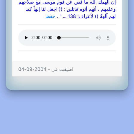
إن ألهمك الله ما قص عن قوم موسى مع صلاحهم
وعلمهم ، أنهم أتوه قائلين : (( اجعل لنا إلهاً كما
لهم آلهةٌ )) لأعراف: 138 ... " .
حفظ
اضيفت في - 2004-09-04