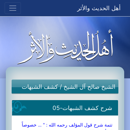
أهل الحديث والأثر
الشيخ صالح آل الشيخ
/
كشف الشبهات
شرح كشف الشبهات-05
تتمة شرح قول المؤلف رحمه الله : " ... خصوصاً