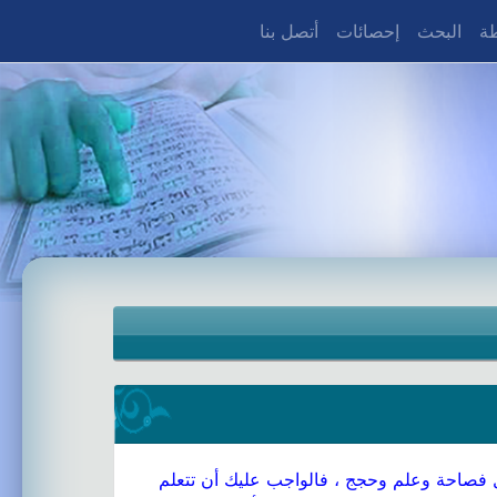
طة
البحث
إحصائات
أتصل بنا
هل فصاحة وعلم وحجج ، فالواجب عليك أن تتعلم