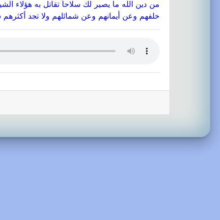
من دين الله ما يصير لك سلاحاً تقاتل به هؤلاء ا
خلفهم وعن أيمانهم وعن شمائلهم ولا تجد أكثرهم شاكرين ))