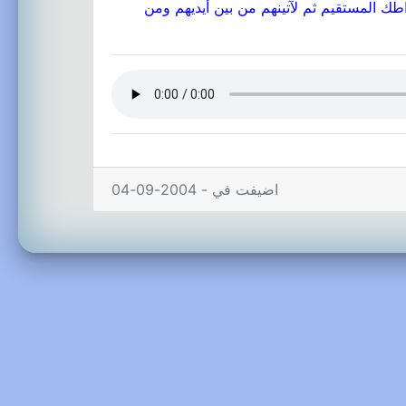
طك المستقيم ثم لآتينهم من بين أيديهم ومن
اضيفت في - 2004-09-04