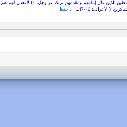
لشياطين الذين قال إمامهم ومقدمهم لربك عز وجل : (( لأقعدن لهم صرا
 لأعراف: 16-17... " .
حفظ