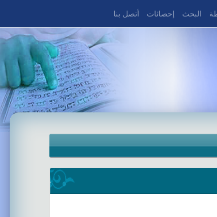
طة
البحث
إحصائات
أتصل بنا