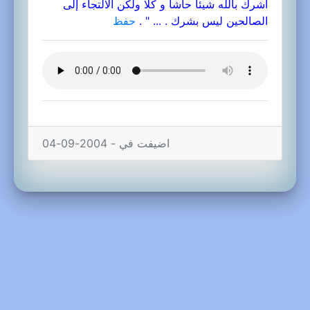
أشرك بالله شيئاً حاشا و كلا ولكن الالتجاء إلى
الصالحين ليس بشرك . ... " .
حفظ
اضيفت في - 2004-09-04