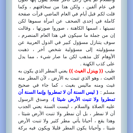
في عام ألفين ، ولكن هذا من سخافتهم ، وكما
قلت لكم قبل أيام في العام الماضي قرأت صفحة
كاملة في إحدى الصحف عن امرأة سموها لكن
نسيتها ، اسمها الكاهنة ، صوروا صورتها ، وقالت
إن من جملة ما سيكون في هذا العام المنصرم ،
سوف يتنازل مسؤول كبير في الدول العربية عن
مسؤوليته إلى مسؤولية شخص آخر ، ذهبت
الأوهام كل مذهب لكن ما صار شيء ، مما يدل
على كذب الكهنة .
طيب
(( وينزل الغيث ))
يعني المطر الذي يكون به
الغيث ، وهو الذي تنبت به الأرض ، لأن المطر منه
غيث ومنه ماليس بغيث ، كما جاء في صحيح
مسلم :
( ليس السنة أن لا تمطروا وإنما السنة أن
تمطروا ولا تنبت الأرض شيئا )
، وصدق الرسول
عليه الصلاة والسلام ، ليست السنة يعني الجدب
أن لا نمطر ، بل أن نمطر ولا تنبت الأرض شيئا ،
وهذا يقع ، أحيانا يأتي مطر كثير ولا تنبت الأرض
شيئا ، وأحيانا يكون المطر قليلا ويكون فيه بركة