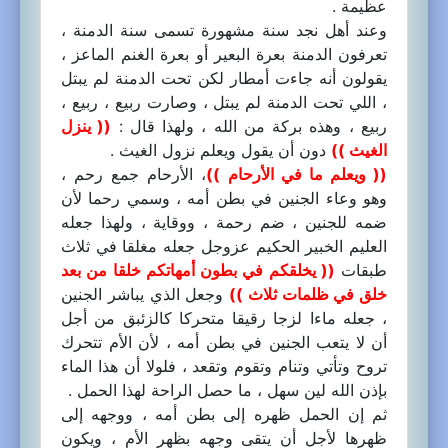
عظيمة .
وعند أهل نجد سنة مشهورة تسمى سنة الدمنة ،
تعرفون الدمنة بعرة البعير أو بعرة الغنم الماعز ،
يقولون أنه جاءت أمطار لكن تحت الدمنة لم يبتل
، اللي تحت الدمنة لم يبتل ، وصارت ربيع ، ربيع ،
ربيع ، وهذه بركة من الله ، ولهذا قال :
(( ينزل
الغيث ))
دون أن يقول ويعلم نزول الغيث .
(( ويعلم ما في الأرحام ))
، الأرحام جمع رحم ،
وهو وعاء الجنين في بطن أمه ، وسمي رحما لأن
ضمه للجنين ، ضم رحمة ، ووقاية ، ولهذا جعله
العليم الخبير الحكيم عزوجل جعله مغلقا في ثلاث
طبقات
(( يخلقكم في بطون أمهاتكم خلقا من بعد
خلق في ظلمات ثلاث ))
وجعل الذي يباشر الجنين
، جعله ماءا لزجا رقيقا متحركا كالزئبق من أجل
أن لا يتعب الجنين في بطن أمه ، لأن الأم تتحرك
تروح وتأتي وتنام وتقوم وتقعد ، فلولا أن هذا الماء
بإذن الله لين سهل ، ما حصل الراحة لهذا الحمل .
ثم إن الحمل ظهره إلى بطن أمه ، ووجهه إلى
ظهرها لأجل أن يتقى وجهه بظهر الأم ، ويكون