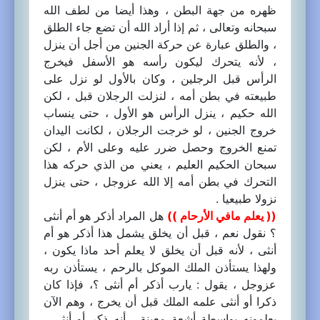
ظهره من جهة البطن ، وهذا أيضا من لطف الله
سبحانه وتعالى ، ثم إذا أراد الله أن تضع جاء الطلق
، والطلق عبارة عن حركة الجنين من أجل أن ينزل
، لأنه يتحرك ليكون رأسه هو الأسفل فيخرج
الرأس قبل الرجلين ، وكان بالأول لو نزل على
طبيعته في بطن أمه ، لنزلت الرجلان قبل ، لكن
الله حكيم ، ينزل الرأس هو الأول ، حتى ينساب
خروج الجنين ، لو خرجت الرجلان ، لكانت اليدان
تمنع الخروج وحصل ضرر عليه وعلى الأم ، لكن
سبحان الحكيم العليم ، يعني من الذي حركه هذا
التحرك في بطن أمه إلا الله عزوجل ، حتى ينزل
نزولا طبيعيا .
(( يعلم مافي الأرحام ))
هل المراد أذكر هو أم أنثى
؟ نقول نعم ، قبل أن يخلق يشمل هذا أذكر هو أم
أنثى ، لأنه قبل أن يخلق لا يعلم أحد ماذا يكون ،
ولهذا يستأذن الملك الموكل بالرحم ، يستأذن ربه
عزوجل ، يقول : يارب أذكر أم أنثى ؟، فإذا كان
ذكرا أو أنثى علمه الملك قبل أن يخرج ، وهم الآن
يعلمونه بواسطة أشعة معينة ، أنه ذكر أو أنثى ،