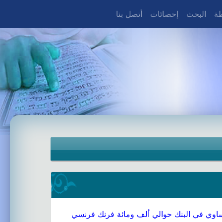
طة
البحث
إحصائات
أتصل بنا
ي تساوي في البنك حوالي ألف ومائة فرنك فرنسي