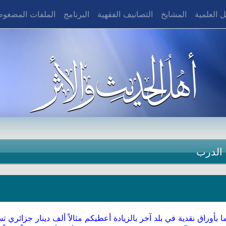
 العلمية
المشايخ
التصانيف الفقهية
البرنامج
الملفات المضغو
 الدرب
ا بأوراق نقدية في بلد آخر بالزيادة أعطيكم مثالاً ألف دينار جزائر