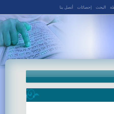
طة
البحث
إحصائات
أتصل بنا