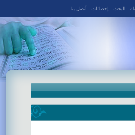
طة
البحث
إحصائات
أتصل بنا