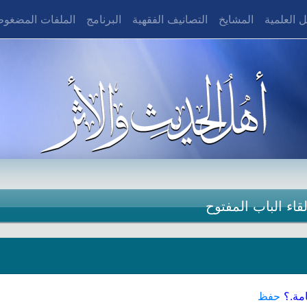
 العلمية
المشايخ
التصانيف الفقهية
البرنامج
الملفات المضغو
اء الباب المفتوح
مة.؟
حفظ