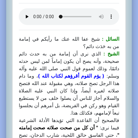
السائل :
شيخ عفا الله عنك ما رأيكم في إمامة
من به حَدَث دائم؟
الشيخ :
الذي نرى أن إمامة من به حدث دائم
صحيحة، وأنه يصح أن يكون إماماً لمن ليس حدثه
دائمًا، وذلك لعموم قول النبي صلى الله عليه وآله
وسلم:
( يؤم القوم أقرؤهم لكتاب الله )
، وما دام
هذا الرجل تصح صلاته، وهي مقبولة عند الله فتصح
صلاته لغيره أيضاً، وإذا كان النبي عليه الصلاة
والسلام أجاز للناس أن يصلوا خلف من لا يستطيع
القيام وهو ركن في الفريضة، بل أمرهم أن يجلسوا
تبعاً لإمامهم، فكذلك هذا.
فالصحيح أن القاعدة التي تؤيدها الأدلة الشرعية
فيما نرى:
" أن كل من صحت صلاته صحت إمامته
"
، حتى الفاسق حالق اللحية، شارب الدخان، تصح