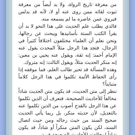
من معرفة تاريخ الرواة، ولا بد أيضاً من معرفة
ثبوت لقائه ممن روى عنه أو لا، لأنه قد يدلس
فيروي عمن عاصره ما لم يسمعه منه.
فالذي يطلب علم الحديث على هذا النحو لا بد أن
يقرأ الكتب الستة بأسانيدها ويبحث عن رجالها،
ونحن نعلم أن العلماء مختلفون اختلافاً كثيراً في
الرجال، فتجد هذا الرجل مثلاً المحدث يقول عنه
الإمام أحمد: إنه ثقة، ويقول عنه يحيي بن معين:
إنه منكر الحديث مثلاً، ويقول الثالث: إنه متروك.
وهذه المسألة قد تحير طالب العلم، فما موقفه إذا
رأى الحفاظ الأئمة تكلموا في هذا الرجل كلاماً
متبايناً؟
ننظر إلى متن الحديث، قد يكون متن الحديث شاذاً
مخالفاً للأحاديث الصحيحة، فنعرف أن الذين تكلموا
عن هذا الرجل بالقدح أصوب من الذين تكلموا عنه
بالتعديل، لأن حديثه منكر، بل ربما يأتي الحديث
صحيح السند من حيث رجاله ومن حيث اتصال
السند، لكن يكون المتن منكراً أو شاذاً، قد يكون
شاذاً لمخالفته للأحاديث الصحيحة فيرد.