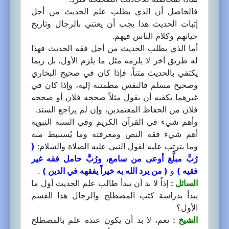
فالحاصل أن الذي يطلب علم الحديث من أجل
إثبات الحديث هذا يجب أن يعتني بالرجال وتاريخ
حياتهم وكلام الناس فيهم.
أما الذي يطلب الحديث من أجل فقه الحديث فهذا
له طريق آخر لا يلزمه مثل ما يلزم الأول، بل ربما
يكتفي بالحديث متناً، فإذا كان في صحيح البخاري
وصحيح مسلم فالنفس مطمئنة إليه، وإذا كان في
غيرهما يكفيه أن يقول مثلاً صححه فلان أو صححه
فلان من الحفاظ المعتمدين، وإن لم يراجع السند.
وأهم شيء في القرآن الكريم وفي السنة النبوية
أهم شيء فقه النص ومعرفته وما يُستنبط منه
وما يترتب عليه لقول النبي عليه الصلاة والسلام:
(
رُبَّ مبلَّغ أوعى من سامع، ورُبَّ حامل فقه غير
فقيه )
و
( من يرد الله به خيراً يفقهه في الدين )
.
السائل :
إذاً لا بد أن يبدأ طالب علم الحديث أول ما
يبدأ بدراسة كتب المصطلح والرجال هذا القسم
الأول؟
الشيخ :
نعم، لا بد أن يكون عنده علم بالمصطلح