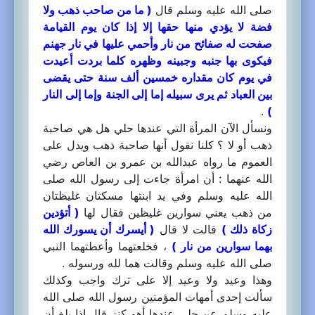
صلى الله عليه وسلم قال
( ما من صاحب ذهب ولا
فضة لا يؤدي منها حقها إلا إذا كان يوم القيامة
صفحت له صفائح من نار وأحمي عليها في نار جهنم
فيكوى بها جنبه وجبينه وظهره كلما بردت أعيدت
في يوم كان مقداره خمسين ألف سنة حتى يقضى
بين العباد ثم يرى سبيله إما إلى الجنة وإما إلى النار
.
)
ونسأل الآن المرأة التي عندها حلي هل هي صاحبة
ذهب أو لا ؟ كلنا نقول أنها صاحبة ذهب ويدل على
العموم ما رواه عبدالله بن عمرو بن العاص رضي
الله عنهما : أن امرأة جاءت إلى رسول الله صلى
الله عليه وسلم وفي يد ابنتها مسكتان غليظتان
من ذهب يعني سوارين غليظين فقال لها
( أتؤدين
زكاة ذلك )
قالت لا قال
( أيسرك أن يسورك الله
بهما سوارين من نار )
، فخلعتهما وأعطتهما النبي
صلى الله عليه وسلم وقالت هما لله ورسوله .
وهذا وعيد ولا وعيد إلا على ترك واجب وكذلك
سألت إحدى أمهات المؤمنين رسول الله صلى الله
عليه وسلم عن حلي عندها أهو كنز قال إذا بلغ أن