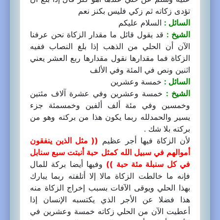
تؤدى زكاته ثم زكي فليس بكنز نعم
السائل :
السلام عليكم
الشيخ :
قد يقول قائل ما مقدار الزكاة نحن عرفنا
الآن أن الحلي من الذهب إذا بلغ النصاب ففيه
الزكاة فما مقدارها نقول مقدارها ربع العشر يعني
اثنين ونص في المئة وفي الألف
السائل :
خمسة وعشرين
الشيخ :
خمسة وعشرين وفي عشرة آلاف مئتين
وخمسين وفي مئة ألف ألفين وخمسمئة جزء
يسير والحمدلله ربما يكون هذا من بركته وهو من
بركته بلا شك .
لأن الزكاة فيها أجر عظيم
(( مثل الذين ينفقون
أموالهم في سبيل الله كمثل حبة أنبتت سبع سنابل
في كل سنبلة مئة حبة ))
وفيها أيضا بركة للمال
فإنه ما خالطت الزكاة مالا إلا أتلفته ربما يبارك
بهذا الحلي ويوقى الآفات بسبب إخراج الزكاة منه
هذا فضلا عن الأجر الذي يكتسبه الإنسان إذا
أعطيت الآن من الحلي زكاته خمسة وعشرين في