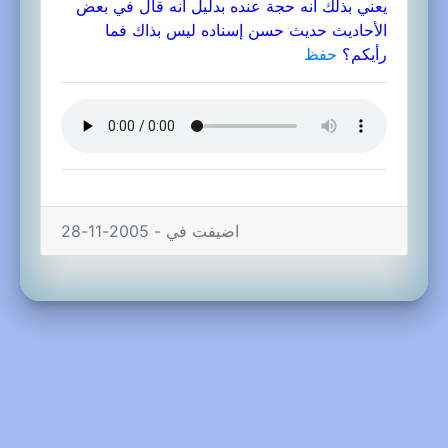
يعني بذلك أنه حجة عنده بدليل أنه قال في بعض
الأحاديث حديث حسن إسناده ليس بذاك فما
رأيكم؟
حفظ
اضيفت في - 2005-11-28