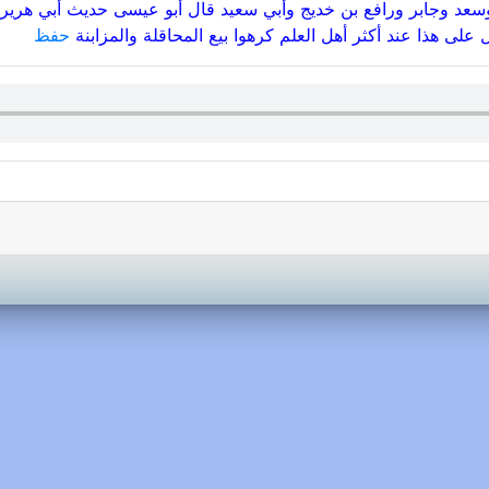
سعد وجابر ورافع بن خديج وأبي سعيد قال أبو عيسى حديث أبي هرير
على هذا عند أكثر أهل العلم كرهوا بيع المحاقلة والمزابنة
حفظ