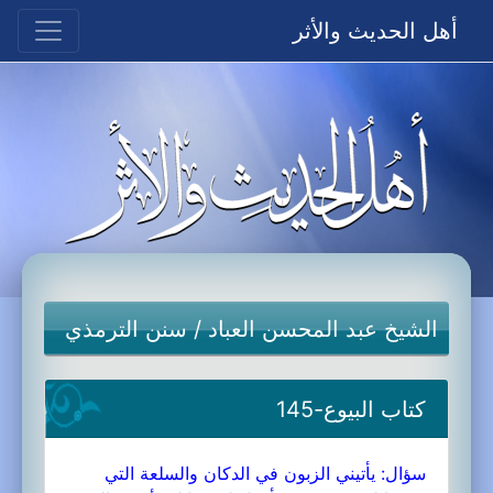
أهل الحديث والأثر
الشيخ عبد المحسن العباد
/
سنن الترمذي
كتاب البيوع-145
سؤال: يأتيني الزبون في الدكان والسلعة التي