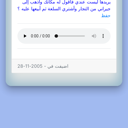
يريدها ليست عندي فأقول له مكانك وأذهب إلى
جيراني من التجار وأشتري السلعة ثم أبيعها عليه ؟
حفظ
اضيفت في - 2005-11-28