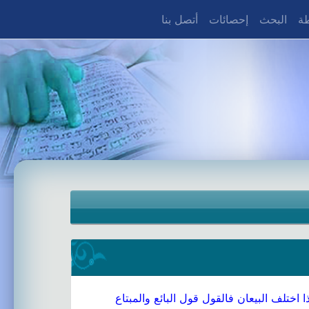
طة
البحث
إحصائات
أتصل بنا
ختلف البيعان فالقول قول البائع والمبتاع