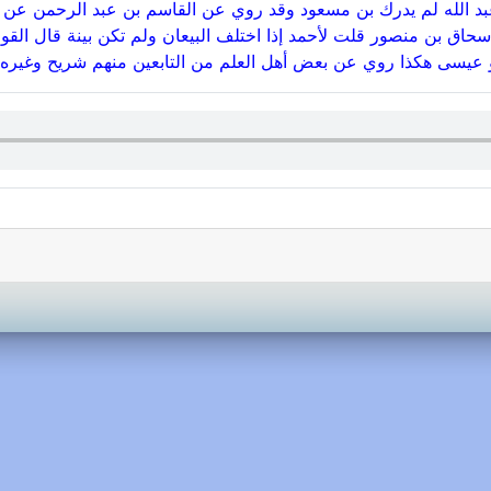
د الله لم يدرك بن مسعود وقد روي عن القاسم بن عبد الرحمن عن ب
حاق بن منصور قلت لأحمد إذا اختلف البيعان ولم تكن بينة قال القو
و عيسى هكذا روي عن بعض أهل العلم من التابعين منهم شريح وغيره 