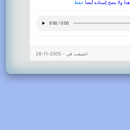
ا ولا يصح إسناده أيضا
حفظ
اضيفت في - 2005-11-28