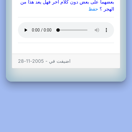
بعضهما على بعض دون كلام آخر فهل يعد هذا من
الهجر ؟
حفظ
اضيفت في - 2005-11-28