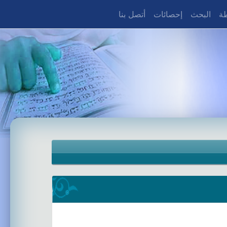
طة
البحث
إحصائات
أتصل بنا