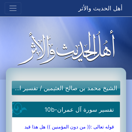
أهل الحديث والأثر
الشيخ محمد بن صالح العثيمين
/
تفسير القرآن الكريم
تفسير سورة آل عمران-10b
قوله تعالى :(( من دون المؤمنين )) هل هذا قيد