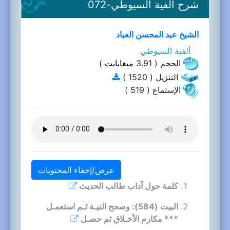
شرح ألفية السيوطي-072
الشيخ عبد المحسن العباد
ألفية السيوطي
الحجم ( 3.91
ميغابايت
)
التنزيل ( 1520 )
الإستماع ( 519 )
عرض/إخفاء المحتويات
كلمة حول آداب طالب الحديث
البيت (584): وصحح النيـة ثـم استعمـل
*** مكارم الأخـلاق ثم حصـل