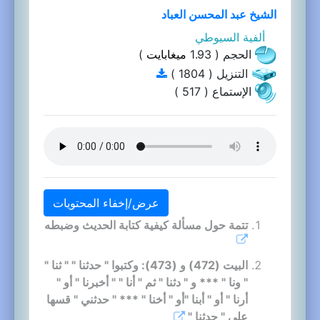
الشيخ عبد المحسن العباد
ألفية السيوطي
الحجم ( 1.93
ميغابايت
)
التنزيل ( 1804 )
الإستماع ( 517 )
عرض/إخفاء المحتويات
تتمة حول مسألة كيفية كتابة الحديث وضبطه
البيت (472) و (473): وكتبوا " حدثنا " " ثنا "
" ونا " *** و " دثنا " ثم " أنا " " أخبرنا " أو "
أرنا " أو " أبنا "أو " أخنا " *** " حدثني " قسها
على " حدثنا "