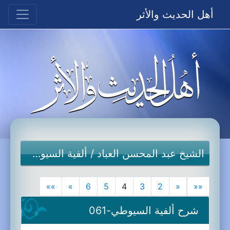
أهل الحديث والأثر
الشيخ عبد المحسن العباد
/
ألفية السيوطي
»»
»
6
5
4
3
2
«
««
شرح ألفية السيوطي-061