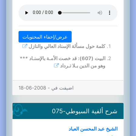
عرض/إخفاء المحتويات
كلمة حول مسألة الإسناد العالي والنازل
البيت (607): قد خصت الأمـة بالإسنـاد ***
وهو من الدين بـلا تـرداد
اضيفت في - 2008-06-18
شرح ألفية السيوطي-075
الشيخ عبد المحسن العباد