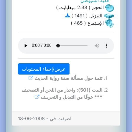
ألفية السيوطي
الحجم ( 2.33
ميغابايت
)
التنزيل ( 1491 )
الإستماع ( 465 )
عرض/إخفاء المحتويات
تتمة حول مسألة صفة رواية الحديث
البيت (501): واحذر من اللحن أو التصحيف
*** خوفًا من التبديل و التحريـف
اضيفت في - 2008-06-18