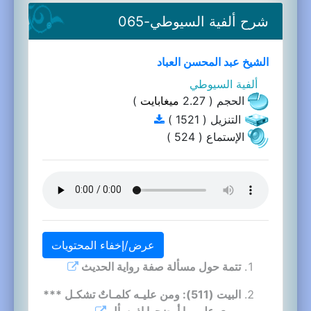
شرح ألفية السيوطي-065
الشيخ عبد المحسن العباد
ألفية السيوطي
الحجم ( 2.27
ميغابايت
)
التنزيل ( 1521 )
الإستماع ( 524 )
عرض/إخفاء المحتويات
تتمة حول مسألة صفة رواية الحديث
البيت (511): ومن عليـه كلمـاتٌ تشكـل ***
يروي على ما أوضحوا إذ يسأل