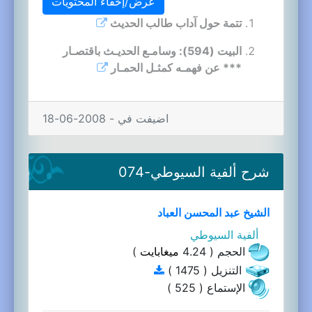
عرض/إخفاء المحتويات
تتمة حول آداب طالب الحديث
البيت (594): وسامـع الحديـث باقتصـار
*** عن فهمـه كمثـل الحمـار
اضيفت في - 2008-06-18
شرح ألفية السيوطي-074
الشيخ عبد المحسن العباد
ألفية السيوطي
الحجم ( 4.24
ميغابايت
)
التنزيل ( 1475 )
الإستماع ( 525 )