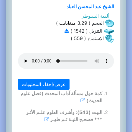
الشيخ عبد المحسن العباد
ألفية السيوطي
الحجم ( 3.29
ميغابايت
)
التنزيل ( 1542 )
الإستماع ( 559 )
عرض/إخفاء المحتويات
كمة حول مسألة آداب المحدث (فضل علوم
الحديث)
البيت (543): وأشرف العلوم علـم الأثـر
*** فصحـح النيـة ثـم طهـر