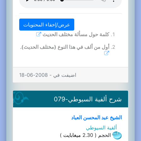
عرض/إخفاء المحتويات
كلمة حول مسألة مختلف الحديث
أول من ألف في هذا النوع (مختلف الحديث).
اضيفت في - 2008-06-18
شرح ألفية السيوطي-079
الشيخ عبد المحسن العباد
ألفية السيوطي
الحجم ( 2.30
ميغابايت
)