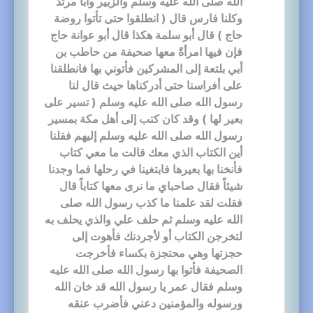
الله صلى الله عليه وسلم والزبير وأبا مرثد
وكلنا فارس قال ( انطلقوا حتى تأتوا روضة
حاج ) قال أبو سلمة هكذا قال أبو عوانة حاج
فإن فيها امرأةً معها صحيفة من حاطب بن
أبي بلتعة إلى المشركين فأتوني بها فانطلقنا
على أفراسنا حتى أدركناها حيث قال لنا
رسول الله صلى الله عليه وسلم ( تسير على
بعير لها ) وقد كان كتب إلى أهل مكة بمسير
رسول الله صلى الله عليه وسلم إليهم فقلنا
أين الكتاب الذي معك قالت ما معي كتاب
فأنخنا بها بعيرها فابتغينا في رحلها فما وجدنا
شيئاً فقال صاحباي ما نرى معها كتاباً قال
فقلت لقد علمنا ما كذب رسول الله صلى
الله عليه وسلم ثم حلف علي والذي يحلف به
لتخرجن الكتاب أو لأجردنك فأهوت إلى
حجزتها وهي محتجزة بكساء فأخرجت
الصحيفة فأتوا بها رسول الله صلى الله عليه
وسلم فقال عمر يا رسول الله قد خان الله
ورسوله والمؤمنين دعني فأضرب عنقه