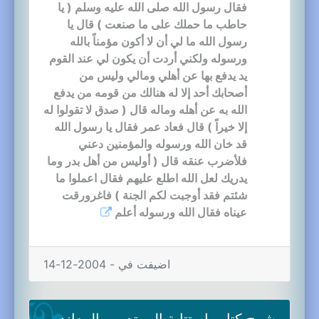
فقال رسول الله صلى الله عليه وسلم ( يا
حاطب ما حملك على ما صنعت ) قال يا
رسول الله ما لي أن لا أكون مؤمناً بالله
ورسوله ولكني أردت أن يكون لي عند القوم
يد يدفع بها عن أهلي ومالي وليس من
أصحابك أحد إلا له هنالك من قومه من يدفع
الله به عن أهله وماله قال ( صدق لا تقولوا له
إلا خيراً ) قال فعاد عمر فقال يا رسول الله
قد خان الله ورسوله والمؤمنين دعني
فلأضرب عنقه قال ( أوليس من أهل بدر وما
يدريك لعل الله اطلع عليهم فقال اعملوا ما
شئتم فقد أوجبت لكم الجنة ) فاغرورقت
عيناه فقال الله ورسوله أعلم
اضيفت في - 2004-12-14
شرح كتاب استتابة المرتدين والمعاندين