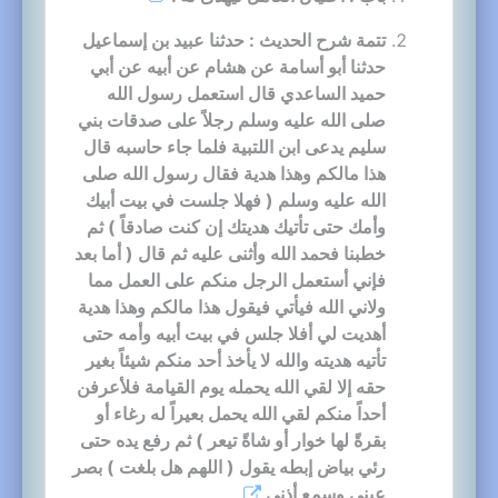
تتمة شرح الحديث : حدثنا عبيد بن إسماعيل
حدثنا أبو أسامة عن هشام عن أبيه عن أبي
حميد الساعدي قال استعمل رسول الله
صلى الله عليه وسلم رجلاً على صدقات بني
سليم يدعى ابن اللتبية فلما جاء حاسبه قال
هذا مالكم وهذا هدية فقال رسول الله صلى
الله عليه وسلم ( فهلا جلست في بيت أبيك
وأمك حتى تأتيك هديتك إن كنت صادقاً ) ثم
خطبنا فحمد الله وأثنى عليه ثم قال ( أما بعد
فإني أستعمل الرجل منكم على العمل مما
ولاني الله فيأتي فيقول هذا مالكم وهذا هدية
أهديت لي أفلا جلس في بيت أبيه وأمه حتى
تأتيه هديته والله لا يأخذ أحد منكم شيئاً بغير
حقه إلا لقي الله يحمله يوم القيامة فلأعرفن
أحداً منكم لقي الله يحمل بعيراً له رغاء أو
بقرةً لها خوار أو شاةً تيعر ) ثم رفع يده حتى
رئي بياض إبطه يقول ( اللهم هل بلغت ) بصر
عيني وسمع أذني