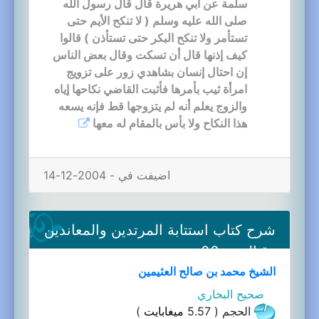
سلمة عن أبي هريرة قال قال رسول الله
صلى الله عليه وسلم ( لا تنكح الأيم حتى
تستأمر ولا تنكح البكر حتى تستأذن ) قالوا
كيف إذنها قال أن تسكت وقال بعض الناس
إن احتال إنسان بشاهدي زور على تزويج
امرأة ثيب بأمرها فأثبت القاضي نكاحها إياه
والزوج يعلم أنه لم يتزوجها قط فإنه يسعه
هذا النكاح ولا بأس بالمقام له معها
اضيفت في - 2004-12-14
شرح كتاب استتابة المرتدين والمعاندين
وقتالهم-06a
الشيخ محمد بن صالح العثيمين
صحيح البخاري
الحجم ( 5.57
ميغابايت
)