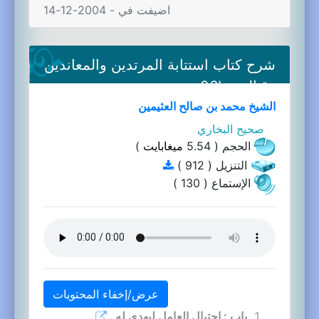
اضيفت في - 2004-12-14
شرح كتاب استتابة المرتدين والمعاندين
وقتالهم-06b
الشيخ محمد بن صالح العثيمين
صحيح البخاري
الحجم ( 5.54
ميغابايت
)
التنزيل ( 912 )
الإستماع ( 130 )
عرض/إخفاء المحتويات
باب : احتيال العامل ليهدى له .