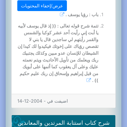
عرض/إخفاء المحتويات
باب : رؤيا يوسف .
تتمة شرح قوله تعالى : (( إذ قال يوسف لأبيه
يا أبت إني رأيت أحد عشر كوكبا والشمس
والقمر رأيتهم لي ساجدين قال يا بني لا
تقصص رؤياك على إخوتك فيكيدوا لك كيدا إن
الشيطان للإنسان عدو مبين وكذلك يجتبيك
ربك ويعلمك من تأويل الأحاديث ويتم نعمته
عليك وعلى آل يعقوب كما أتمها على أبويك
من قبل إبراهيم وإسحاق إن ربك عليم حكيم
)) .
اضيفت في - 2004-12-14
شرح كتاب استتابة المرتدين والمعاندين