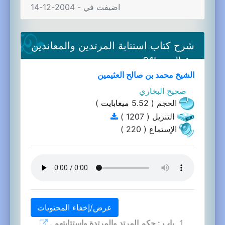
اضيفت في - 2004-12-14
شرح كتاب استتابة المرتدين والمعاندين
وقتالهم-01b
الشيخ محمد بن صالح العثيمين
صحيح البخاري
الحجم ( 5.52
ميغابايت
)
التنزيل ( 1207 )
الإستماع ( 220 )
عرض/إخفاء المحتويات
باب : حكم المرتد والمرتدة واستتابتهم .