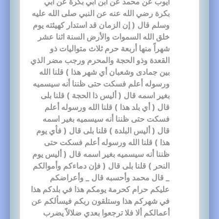
أيوب عن محمد عن ابن أبي بكرة عن أبي
بكرة رضي الله عنه عن النبي صلى الله عليه
وسلم قال ( إن الزمان قد استدار كهيئته يوم
خلق الله السموات والأرض السنة اثنا عشر
شهراً منها أربعة حرم ثلاث متواليات ذو
القعدة وذو الحجة والمحرم ورجب مضر الذي
بين جمادى وشعبان أي شهر هذا ) قلنا الله
ورسوله أعلم فسكت حتى ظننا أنه سيسميه
بغير اسمه قال ( أليس ذا الحجة ) قلنا بلى
قال ( أي بلد هذا ) قلنا الله ورسوله أعلم
فسكت حتى ظننا أنه سيسميه بغير اسمه
قال ( أليس البلدة ) قلنا بلى قال ( فأي يوم
هذا ) قلنا الله ورسوله أعلم فسكت حتى
ظننا أنه سيسميه بغير اسمه قال ( أليس يوم
النحر ) قلنا بلى قال ( فإن دماءكم وأموالكم
_ قال محمد وأحسبه قال _ وأعراضكم
عليكم حرام كحرمة يومكم هذا في بلدكم هذا
في شهركم هذا وستلقون ربكم فيسألكم عن
أعمالكم ألا فلا ترجعوا بعدي ضلالاً يضرب