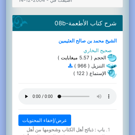
اضيفت في - 2004-12-14
شرح كتاب الأطعمة-08b
الشيخ محمد بن صالح العثيمين
صحيح البخاري
الحجم ( 5.57
ميغابايت
)
التنزيل ( 966 )
الإستماع ( 122 )
عرض/إخفاء المحتويات
باب : ذبائح أهل الكتاب وشحومها من أهل