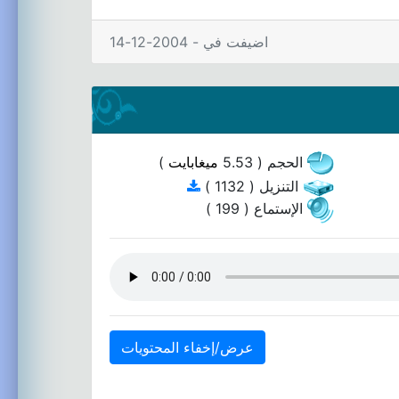
اضيفت في - 2004-12-14
الحجم ( 5.53
ميغابايت
)
التنزيل ( 1132 )
الإستماع ( 199 )
عرض/إخفاء المحتويات