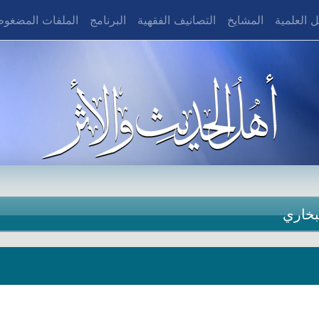
 العلمية
المشايخ
التصانيف الفقهية
البرنامج
الملفات المضغو
بخاري