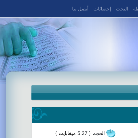
طة
البحث
إحصائات
أتصل بنا
الحجم ( 5.27
ميغابايت
)