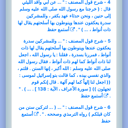
4 - شرح قول المصنف : " ... عن أبي واقد الليثي
قال : ( خرجنا مع رسول الله صلى الله عليه وسلم
إلى حنين ، ونحن حدثاء عهد بكفر ، وللمشركين
سدرة يعكفون عندها وينوطون بها أسلحتهم يقال لها
ذات أنواط ، ... ) " .
أستمع
حفظ
5 - شرح قول المصنف : " ... وللمشركين سدرة
يعكفون عندها وينوطون بها أسلحتهم يقال لها ذات
أنواط ، فمررنا بسدرة ، فقلنا : يا رسول الله ، اجعل
لنا ذات أنواط كما لهم ذات أنواط ، فقال رسول الله
صلى الله عليه وسلم : الله أكبر ، إنها السنن . قلتم ،
والذي نفسي بيده ، كما قالت بنو إسرائيل لموسى :
(( اجعل لنا إلهاً كما لهم آلهة . قال إنكم قوم
تجهلون )) [ سورة الأعراف ، الآية : 138 ] . ... ) . "
.
أستمع
حفظ
6 - شرح قول المصنف : " ... ( ... لتركبن سنن من
كان قبلكم ) رواه الترمذي وصححه . " .
أستمع
حفظ