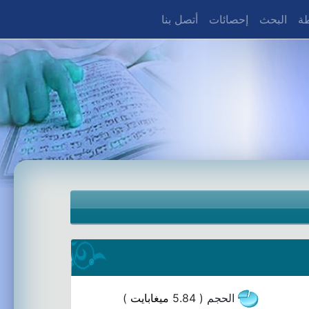
طة
البحث
إحصائات
أتصل بنا
الحجم ( 5.84
ميغابايت
)