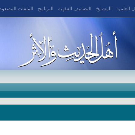
 العلمية
المشايخ
التصانيف الفقهية
البرنامج
الملفات المضغو