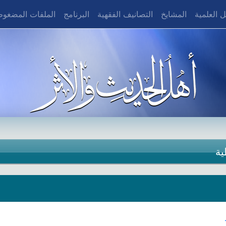
 العلمية
المشايخ
التصانيف الفقهية
البرنامج
الملفات المضغو
ية