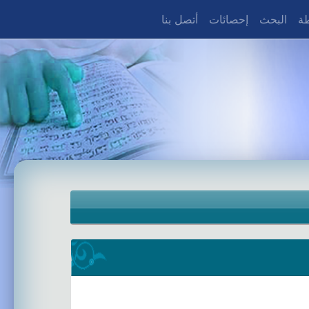
طة
البحث
إحصائات
أتصل بنا