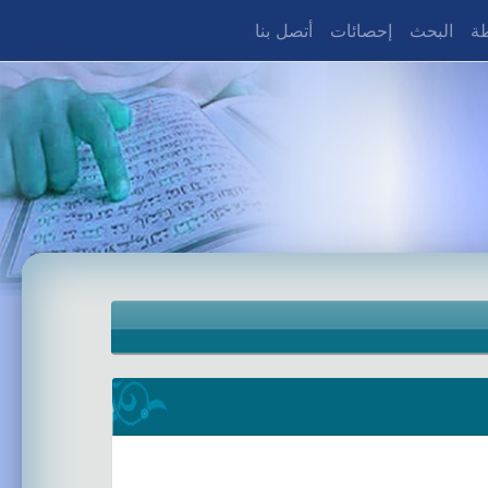
طة
البحث
إحصائات
أتصل بنا