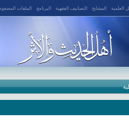
 العلمية
المشايخ
التصانيف الفقهية
البرنامج
الملفات المضغو
ية