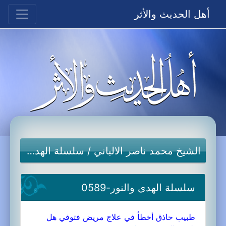
أهل الحديث والأثر
الشيخ محمد ناصر الالباني
/
سلسلة الهدى والنور-جديد
سلسلة الهدى والنور-0589
طبيب حاذق أخطأ في علاج مريض فتوفي هل