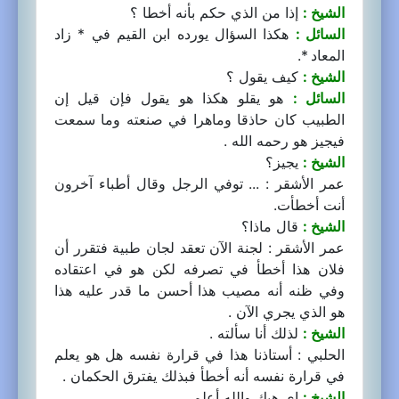
الشيخ :
إذا من الذي حكم بأنه أخطا ؟
السائل :
هكذا السؤال يورده ابن القيم في * زاد
المعاد *.
الشيخ :
كيف يقول ؟
السائل :
هو يقلو هكذا هو يقول فإن قيل إن
الطبيب كان حاذقا وماهرا في صنعته وما سمعت
فيجيز هو رحمه الله .
الشيخ :
يجيز؟
عمر الأشقر : ... توفي الرجل وقال أطباء آخرون
أنت أخطأت.
الشيخ :
قال ماذا؟
عمر الأشقر : لجنة الآن تعقد لجان طبية فتقرر أن
فلان هذا أخطأ في تصرفه لكن هو في اعتقاده
وفي ظنه أنه مصيب هذا أحسن ما قدر عليه هذا
هو الذي يجري الآن .
الشيخ :
لذلك أنا سألته .
الحلبي : أستاذنا هذا في قرارة نفسه هل هو يعلم
في قرارة نفسه أنه أخطأ فبذلك يفترق الحكمان .
الشيخ :
إي هيك والله أعلم .