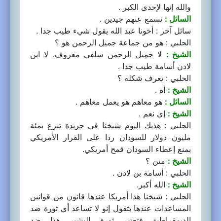
والله إنها لإحدى الكبر .
السائل :
نسمع عنهم جيدين .
سائل آخر : أخونا عبد الله يقول شيء طيب جدا .
الحلبي : هو من جماعة جميل الرحمن هو ؟
الشيخ :
لا جميل الرحمن سلفي معروف. لا ابن
لادن أسامة طيب جدا .
الحلبي : تعرف شكله ؟
الشيخ :
أه .
السائل :
هو معاهم هو يعمل معاهم .
الشيخ :
إي نعم .
الحلبي : هذيك اليوم شيخنا في جريدة تبرع بمئة
مليون دولار للسودان ردا على القرار الأمريكي
بمنع إعطاء السودان قمح أمريكي.
الشيخ :
منن ؟
الحلبي : أسامة بن لادن .
الشيخ :
الله أكبر.
الحلبي : شيخنا هذا أمريكا عندها قانون من قوانين
المساعدات عندها بتقول إنو لا تساعد أي ثورة ضد
الديمقراطية فتعتبر ثورة البشير هذا ضد