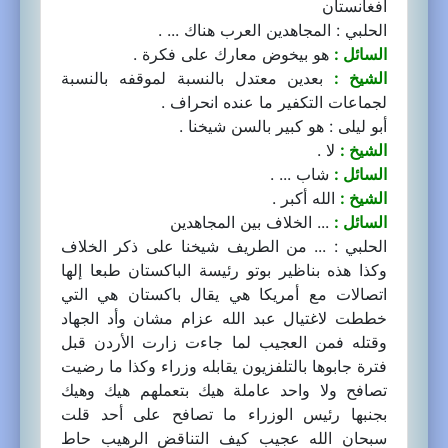
أفغانستان
الحلبي : المجاهدين العرب هناك ... .
السائل :
هو بيخوض معارك على فكرة .
الشيخ :
بعدين معتدل بالنسبة لموقفه بالنسبة
لجماعات التكفير ما عنده انحراف .
أبو ليلى : هو كبير بالسن شيخنا .
الشيخ :
لا .
السائل :
شاب ... .
الشيخ :
الله أكبر .
السائل :
... الخلاف بين المجاهدين
الحلبي : ... من الطريف شيخنا على ذكر الخلاف
وكذا هذه بناظير بوتو رئيسة الباكستان طبعا إلها
اتصالات مع أمريكا هي يقال باكستان هي التي
خططت لاغتيال عبد الله عزام مشان وأد الجهاد
وقتله فمن العجيب لما جاءت زارت الأردن قبل
فترة جابوها بالتلفزيون يقابله وزراء وكذا ما رضيت
تصافح ولا واحد عاملة هيك بتعملهم هيك وهيك
بجنبها رئيس الوزراء ما تصافح على أحد قلت
سبحان الله عجيب كيف التناقض الرهيب حاط